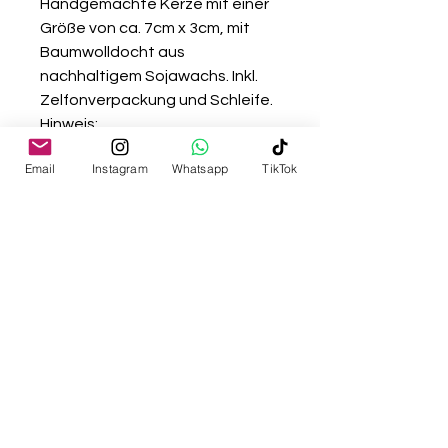
Handgemachte Kerze mit einer
Größe von ca. 7cm x 3cm, mit
Baumwolldocht aus
nachhaltigem Sojawachs. Inkl.
Zelfonverpackung und Schleife.
Hinweis:
Nur auf feuerfestem Untergrund
Email
Instagram
Whatsapp
TikTok
anzünden. Dekokerze mit einer
Brenndauer von ca. 2 Stunden.
Kenluz - Nataly Flores Cabrera
Landgutstraße 21f A-4040
www.kenluz.com
nataly@kenluz.com
Impressum & EU AI Act /
Datenschutzerklärung