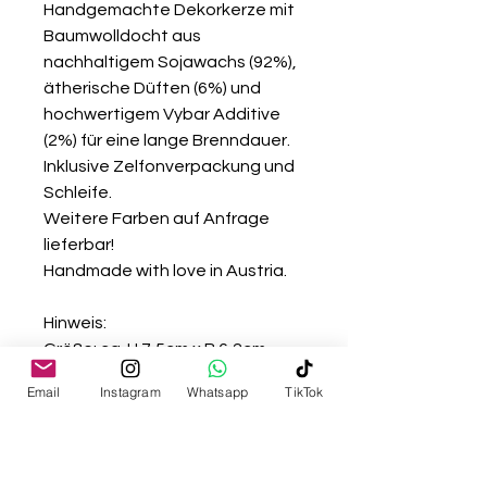
Handgemachte Dekorkerze mit
Baumwolldocht aus
nachhaltigem Sojawachs (92%),
ätherische Düften (6%) und
hochwertigem Vybar Additive
(2%) für eine lange Brenndauer.
Inklusive Zelfonverpackung und
Schleife.
Weitere Farben auf Anfrage
lieferbar!
Handmade with love in Austria.
Hinweis:
Größe: ca. H 7,5cm x B 6,2cm
Gewicht: ca. 92g
Email
Instagram
Whatsapp
TikTok
Handmade with love in Austria.
Hinweis:
Nur auf feuerfestem Untergrund