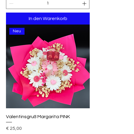
In den Warenkorb
Neu
Valentinsgruß Margarita PINK
Preis
€ 25,00