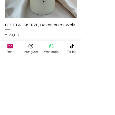
FESTTAGSKERZE, Dekorkerze L Weiß
Preis
€ 29,00
Email
Instagram
Whatsapp
TikTok
In den Warenkorb
Neu