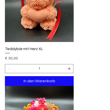
Teddybär mit Herz XL
Preis
€ 30,00
In den Warenkorb