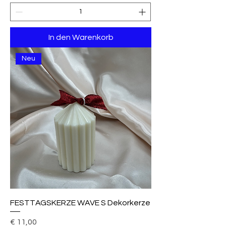
In den Warenkorb
Neu
FESTTAGSKERZE WAVE S Dekorkerze
Preis
€ 11,00