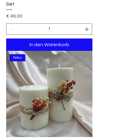
Set
Preis
€ 49,00
In den Warenkorb
Neu