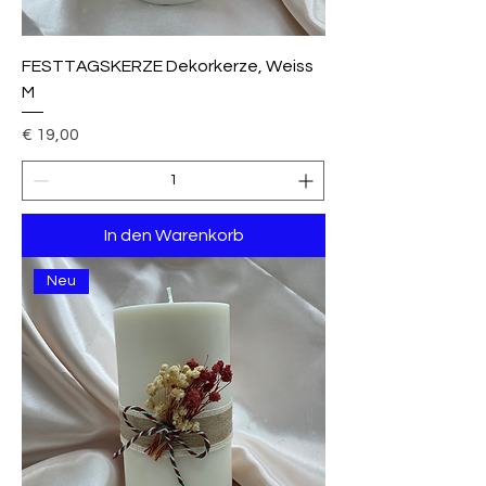
FESTTAGSKERZE Dekorkerze, Weiss
M
Preis
€ 19,00
In den Warenkorb
Neu