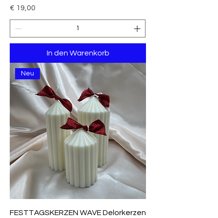
Preis
€ 19,00
In den Warenkorb
Neu
FESTTAGSKERZEN WAVE Delorkerzen