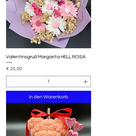
Valentinsgruß Margarita HELL ROSA
Preis
€ 25,00
In den Warenkorb