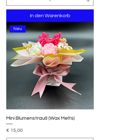
In den Warenkorb
Neu
Mini Blumenstrauß (Wax Melts)
Preis
€ 15,00