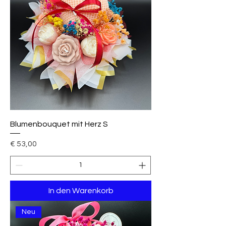
Blumenbouquet mit Herz S
Preis
€ 53,00
In den Warenkorb
Neu