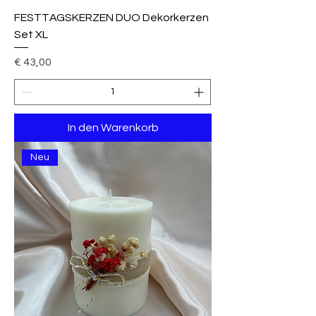
FESTTAGSKERZEN DUO Dekorkerzen
Set XL
Preis
€ 43,00
In den Warenkorb
Neu