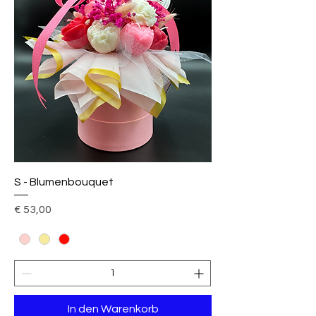
S - Blumenbouquet
Preis
€ 53,00
In den Warenkorb