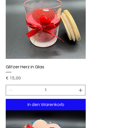
Glitzer Herz in Glas
Preis
€ 15,00
In den Warenkorb