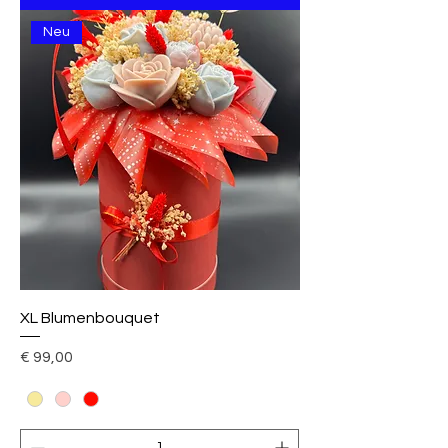
Neu
XL Blumenbouquet
Preis
€ 99,00