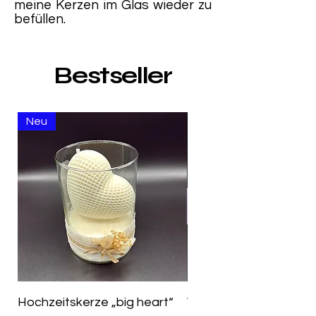
meine Kerzen im Glas wieder zu
befüllen.
Bestseller
Neu
Hochzeitskerze „big heart“
Valentinsgruß Margari