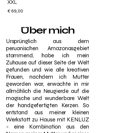
XXL
HELL ROSA
Preis
Preis
€ 69,00
€ 25,00
Über mich
Ursprünglich aus dem
peruanischen Amazonasgebiet
stammend, habe ich mein
Zuhause auf dieser Seite der Welt
gefunden und wie alle kreativen
Frauen, nachdem ich Mutter
geworden war, erwachte in mir
allmählich die Neugierde auf die
magische und wunderbare Welt
der handgefertigten Kerzen. So
entstand aus meiner kleinen
Werkstatt zu Hause mit KENLUZ
- eine Kombination aus den