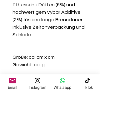
ätherische Düften (6%) und
hochwertigem Vybar Additive
(2%) für eine lange Brenndauer.
Inklusive Zelfonverpackung und
Schleife.
Größe: ca. cm x cm
Gewicht: ca. g
Handmade with love in Austria.
Email
Instagram
Whatsapp
TikTok
Hinweis:
Nur auf feuerfestem Untergrund
anzünden.