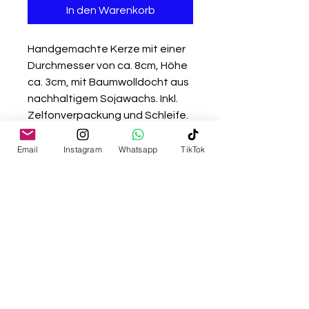
In den Warenkorb
Handgemachte Kerze mit einer
Durchmesser von ca. 8cm, Höhe
ca. 3cm, mit Baumwolldocht aus
nachhaltigem Sojawachs. Inkl.
Zelfonverpackung und Schleife.
Hinweis:
Nur auf feuerfestem Untergrund
Email
Instagram
Whatsapp
TikTok
anzünden. Dekokerze mit einer
Brenndauer von ca. 2 Stunden.
Kenluz - Nataly Flores Cabrera
Landgutstraße 21f A-4040
www.kenluz.com
nataly@kenluz.com
Impressum & EU AI Act /